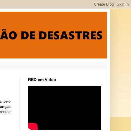
RED em Vídeo
a pelo
danças
mentos