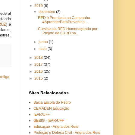
▼
2019
(6)
▼
dezembro
(2)
ederal
RED é Premiada na Campanha
ntando
#AprenderParaPrevenir d...
RUZ
) e
Cursista da RED Homenageado por
lares,
Projeto de ERRD pa...
astres.
►
junho
(1)
►
maio
(3)
►
2018
(24)
►
2017
(37)
►
2016
(25)
antiga
►
2015
(2)
Sites Relacionados
Bacia Escola do Retiro
CEMADEN Educação
IEAR/UFF
GEBIG - IEAR/UFF
Educação - Angra dos Reis
Proteção e Defesa Civil - Angra dos Reis