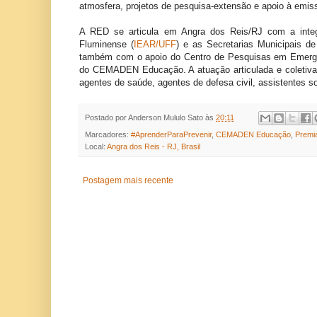
atmosfera, projetos de pesquisa-extensão e apoio à emiss
A RED se articula em Angra dos Reis/RJ com a integ
Fluminense (
IEAR/UFF
) e as Secretarias Municipais 
também com o apoio do Centro de Pesquisas em Emerg
do CEMADEN Educação. A atuação articulada e coletiva
agentes de saúde, agentes de defesa civil, assistentes s
Postado por
Anderson Mululo Sato
às
20:11
Marcadores:
#AprenderParaPrevenir
,
CEMADEN Educação
,
Premi
Local:
Angra dos Reis - RJ, Brasil
Postagem mais recente