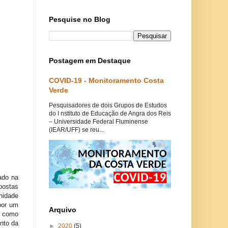
Pesquise no Blog
Postagem em Destaque
COVID-19 - Monitoramento Costa
Verde
Pesquisadores de dois Grupos de Estudos
do I nstituto de Educação de Angra dos Reis
– Universidade Federal Fluminense
(IEAR/UFF) se reu...
ado na
postas
unidade
por um
Arquivo
o como
nto da
►
2020
(5)