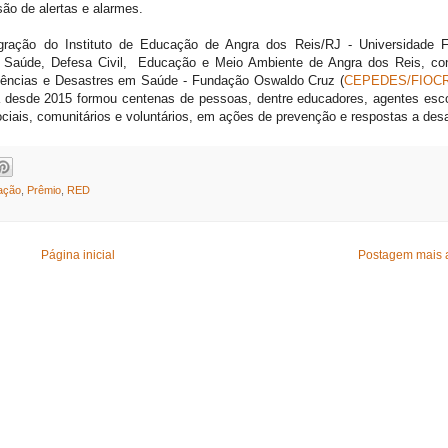
ão de alertas e alarmes.
ração do Instituto de Educação de Angra dos Reis/RJ - Universidade F
de Saúde, Defesa Civil, Educação e Meio Ambiente de Angra dos Reis, co
ências e Desastres em Saúde - Fundação Oswaldo Cruz (
CEPEDES/FIOC
 desde 2015 formou centenas de pessoas, dentre educadores, agentes esco
ociais, comunitários e voluntários, em ações de prevenção e respostas a des
ação
,
Prêmio
,
RED
Página inicial
Postagem mais 